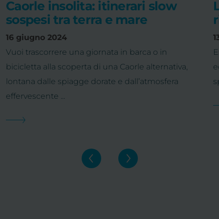
Caorle insolita: itinerari slow
sospesi tra terra e mare
r
16 giugno 2024
1
Vuoi trascorrere una giornata in barca o in
E
bicicletta alla scoperta di una Caorle alternativa,
e
lontana dalle spiagge dorate e dall’atmosfera
s
effervescente ...