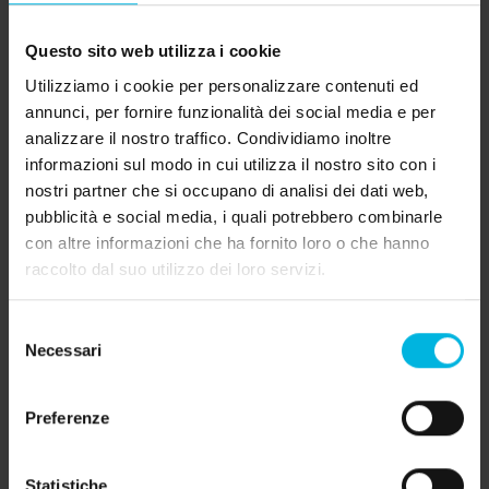
In questa affascinante regione, ogni ristorante è
un mondo a sé, un universo di sapori e storie da
Questo sito web utilizza i cookie
scoprire. Eppure, tutti questi mondi sono uniti da
Utilizziamo i cookie per personalizzare contenuti ed
annunci, per fornire funzionalità dei social media e per
un filo comune: l'
amore per un territorio che è
analizzare il nostro traffico. Condividiamo inoltre
tanto vario quanto affascinante
.
informazioni sul modo in cui utilizza il nostro sito con i
nostri partner che si occupano di analisi dei dati web,
Vi invitiamo quindi a intraprendere questo
pubblicità e social media, i quali potrebbero combinarle
viaggio culinario, a scoprire e assaporare queste
con altre informazioni che ha fornito loro o che hanno
realtà diverse ma profondamente connesse. È
raccolto dal suo utilizzo dei loro servizi.
un'avventura che promette non solo delizie per il
palato, ma anche un'immersione nell'anima di
Selezione
Necessari
del
una terra e delle sue comunità.
consenso
Preferenze
Non perdete l'opportunità di fare vostro
questo straordinario angolo del mondo
Statistiche