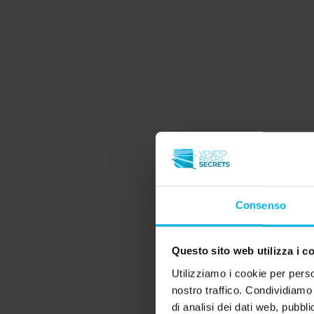
Massimo Carlotto.
Nel 1998, dopo anni di poco utilizzo, la fami
dedicandolo interamente alla cultura.
Oggi Palazzo Guarnieri ospita al piano ter
sale concerti, una scuola di musica e uno 
Concerto in Modern Hall
Consenso
Unisono bar
Questo sito web utilizza i c
Classical Hall
Utilizziamo i cookie per perso
nostro traffico. Condividiamo 
di analisi dei dati web, pubbl
Palazzo Guarnieri