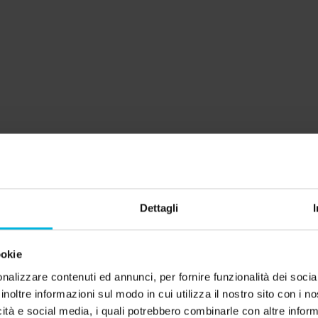
glia proprietaria lo ha aperto al pubblico
ra un ristorante e jazz club e al secondo piano
studio di registrazione.
Dettagli
ookie
nalizzare contenuti ed annunci, per fornire funzionalità dei socia
inoltre informazioni sul modo in cui utilizza il nostro sito con i 
icità e social media, i quali potrebbero combinarle con altre inform