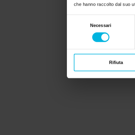
che hanno raccolto dal suo uti
Storie
da raccontare
Selezione
Necessari
del
consenso
Rifiuta