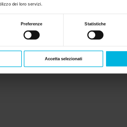
lizzo dei loro servizi.
Preferenze
Statistiche
Caorle ins
tra terra
Accetta selezionati
16 giugno 2024
Vuoi trascorrere
scoperta di una
dorate e dall’at
La magia 
all'essen
13 giugno 2024
Esplora il fasc
ideale per la pe