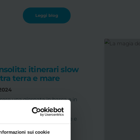
Leggi blog
nsolita: itinerari slow
tra terra e mare
2024
rere una giornata in barca o in
lla scoperta di una Caorle
 lontana dalle spiagge dorate e
ra effervescente ...
Informazioni sui cookie