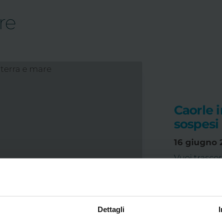
re
Caorle i
sospesi 
16 giugno 
Vuoi trascor
bicicletta a
alternativa,
dall’atmosfe
Dettagli