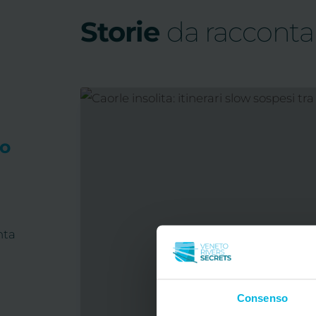
Storie
da racconta
io
nta
Consenso