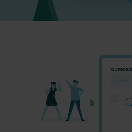
CURIOSO
Iscri
Priva