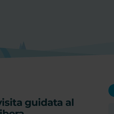
isita guidata al
ibera