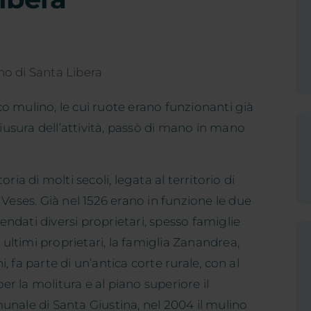
ico mulino, le cui ruote erano funzionanti già
hiusura dell’attività, passò di mano in mano
ria di molti secoli, legata al territorio di
 Veses. Già nel 1526 erano in funzione le due
cendati diversi proprietari, spesso famiglie
i ultimi proprietari, la famiglia Zanandrea,
ni, fa parte di un’antica corte rurale, con al
per la molitura e al piano superiore il
unale di Santa Giustina, nel 2004 il mulino