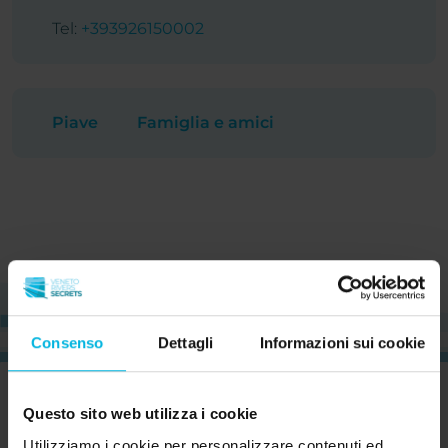
Tel:
+393926150002
Piave
Famiglia e amici
Consenso
Dettagli
Informazioni sui cookie
CURIOSO?
ISCRIVITI ORA E RICEVI LA NOSTRA
Questo sito web utilizza i cookie
NEWSLETTER!
Utilizziamo i cookie per personalizzare contenuti ed