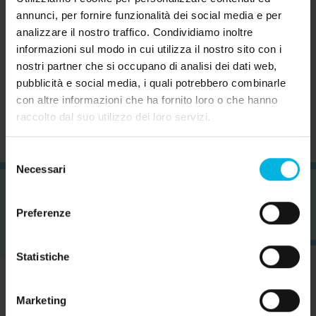
annunci, per fornire funzionalità dei social media e per
analizzare il nostro traffico. Condividiamo inoltre
informazioni sul modo in cui utilizza il nostro sito con i
nostri partner che si occupano di analisi dei dati web,
Iscrivimi alla newsletter (ti verrà inviata una mail
pubblicità e social media, i quali potrebbero combinarle
con un link di conferma).
Privacy Policy
con altre informazioni che ha fornito loro o che hanno
raccolto dal suo utilizzo dei loro servizi.
Selezione
Necessari
del
consenso
Preferenze
Statistiche
Marketing