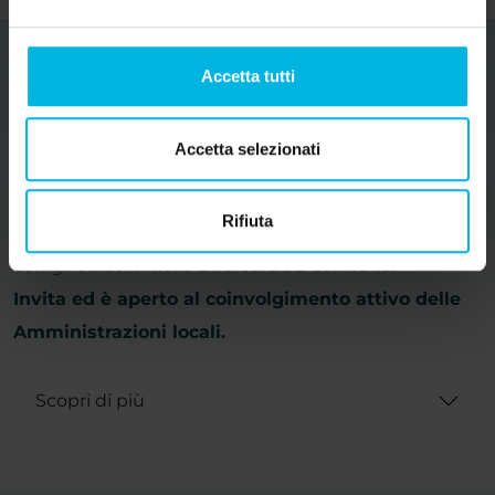
Accetta tutti
Partners
Accetta selezionati
Veneto Rivers Holiday rappresenta un progetto
coerente con il Piano Strategico Turistico Regionale
Rifiuta
Veneto, progettato in sinergia e complementarietà
con gli obiettivi delle diverse OGD coinvolte.
Invita ed è aperto al coinvolgimento attivo delle
Amministrazioni locali.
Scopri di più